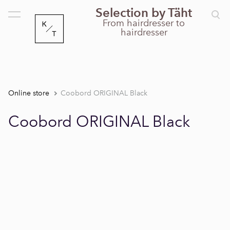
Selection by Täht
was added to the cart.
View cart
From hairdresser to
hairdresser
Online store
Coobord ORIGINAL Black
Coobord ORIGINAL Black