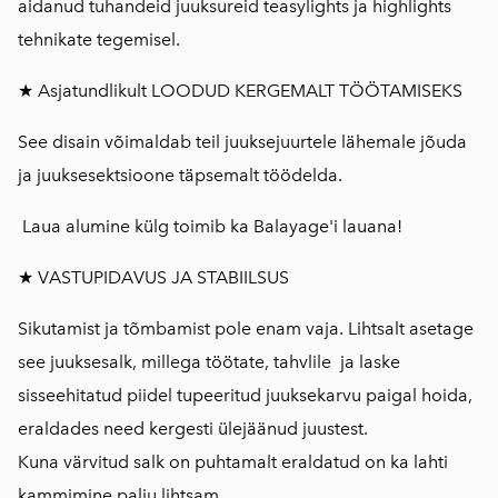
aidanud tuhandeid juuksureid teasylights ja highlights
tehnikate tegemisel.
★ Asjatundlikult LOODUD KERGEMALT TÖÖTAMISEKS
See disain võimaldab teil juuksejuurtele lähemale jõuda
ja juuksesektsioone täpsemalt töödelda.
Laua alumine külg toimib ka Balayage'i lauana!
★ VASTUPIDAVUS JA STABIILSUS
Sikutamist ja tõmbamist pole enam vaja. Lihtsalt asetage
see juuksesalk, millega töötate, tahvlile ja laske
sisseehitatud piidel tupeeritud juuksekarvu paigal hoida,
eraldades need kergesti ülejäänud juustest.
Kuna värvitud salk on puhtamalt eraldatud on ka lahti
kammimine palju lihtsam.