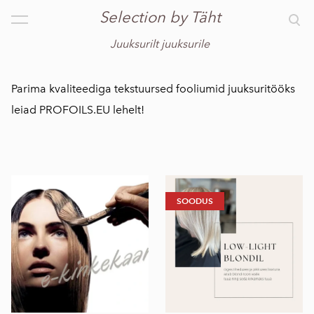
Selection by Täht
lisati ostukorvi.
Vaata ostukorvi
Juuksurilt juuksurile
Parima kvaliteediga tekstuursed fooliumid juuksuritööks
leiad PROFOILS.EU lehelt!
SOODUS